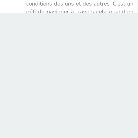
conditions des uns et des autres. C’est un
défi de naviguer à travers cela quand on
est en quête de liberté et de formes
amples.
Penses-tu pouvoir pérenniser ce
modèle ?
C’est un modèle contrasté, jamais évident
à travailler sur la durée. J’en parlais avec
Filipa Reis, la productrice portugaise du
film, avec qui je travaille en coproduction
et coécriture depuis nos tous débuts.
Nous constatons que notre rôle
désormais, au sein du cinéma
international, est d’avoir un
positionnement, une pensée alternative