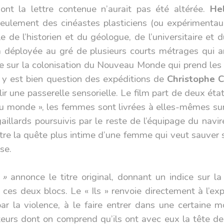
nt la lettre contenue n’aurait pas été altérée.
He
seulement des cinéastes plasticiens (ou expérimentaux
 de l’historien et du géologue, de l’universitaire et du
 déployée au gré de plusieurs courts métrages qui 
que sur la colonisation du Nouveau Monde qui prend les 
l y est bien question des expéditions de
Christophe 
blir une passerelle sensorielle. Le film part de deux ét
au monde », les femmes sont livrées à elles-mêmes sur 
gaillards poursuivis par le reste de l’équipage du navi
tre la quête plus intime d’une femme qui veut sauver s
se.
 »
annonce le titre original, donnant un indice sur la
ces deux blocs. Le « Ils » renvoie directement à l’e
par la violence, à le faire entrer dans une certaine m
urs dont on comprend qu’ils ont avec eux la tête de l