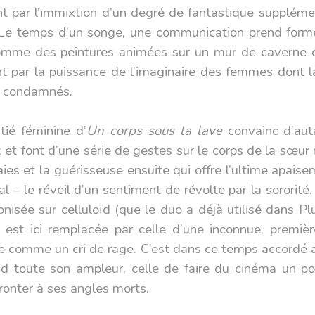
 par l’immixtion d’un degré de fantastique supplémen
. Le temps d’un songe, une communication prend forme
comme des peintures animées sur un mur de caverne o
nt par la puissance de l’imaginaire des femmes dont 
à condamnés.
tié féminine d’
Un corps sous la lave
convainc d’aut
et font d’une série de gestes sur le corps de la sœur 
aies et la guérisseuse ensuite qui offre l’ultime apaise
l – le réveil d’un sentiment de révolte par la sororité
nisée sur celluloïd (que le duo a déjà utilisé dans P
 est ici remplacée par celle d’une inconnue, premiè
e comme un cri de rage. C’est dans ce temps accordé au
d toute son ampleur, celle de faire du cinéma un po
fronter à ses angles morts.