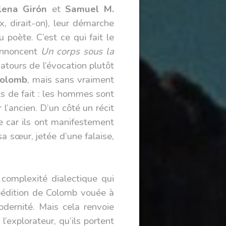
lena Girón
et
Samuel M.
, dirait-on), leur démarche
 poète. C’est ce qui fait le
annoncent
Un corps sous la
atours de l’évocation plutôt
Colomb
, mais sans vraiment
ats de fait : les hommes sont
l’ancien. D’un côté un récit
re car ils ont manifestement
a sœur, jetée d’une falaise,
 complexité dialectique qui
xpédition de Colomb vouée à
odernité. Mais cela renvoie
’explorateur, qu’ils portent