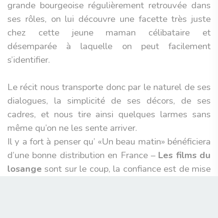
grande bourgeoise régulièrement retrouvée dans
ses rôles, on lui découvre une facette très juste
chez cette jeune maman célibataire et
désemparée à laquelle on peut facilement
s’identifier.
Le récit nous transporte donc par le naturel de ses
dialogues, la simplicité de ses décors, de ses
cadres, et nous tire ainsi quelques larmes sans
même qu’on ne les sente arriver.
Il y a fort à penser qu’ «Un beau matin» bénéficiera
d’une bonne distribution en France –
Les films du
losange
sont sur le coup, la confiance est de mise
–, d’autant plus qu’il s’est vu couronné du
« prix
des distributeurs »
lors du palmarès de la
Quinzaine des Réalisateurs
. Il sera alors