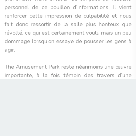
personnel de ce bouillon d’informations. Il vient
renforcer cette impression de culpabilité et nous
fait donc ressortir de la salle plus honteux que
révolté, ce qui est certainement voulu mais un peu
dommage lorsqu’on essaye de pousser les gens à
agir.
The Amusement Park reste néanmoins une œuvre
importante, à la fois témoin des travers d’une
société, d’une époque, mais aussi des capacités de
son réalisateur à faire d’une commande une
véritable création personnelle concentrant toute
son essence d’auteur.
Pauline Jannon