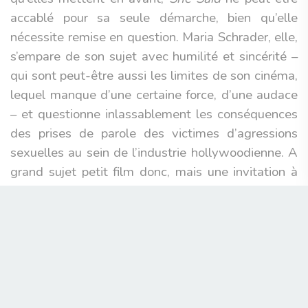
accablé pour sa seule démarche, bien qu’elle
nécessite remise en question. Maria Schrader, elle,
s’empare de son sujet avec humilité et sincérité –
qui sont peut-être aussi les limites de son cinéma,
lequel manque d’une certaine force, d’une audace
– et questionne inlassablement les conséquences
des prises de parole des victimes d’agressions
sexuelles au sein de l’industrie hollywoodienne. A
grand sujet petit film donc, mais une invitation à
réfléchir sur la manière de raconter ces histoires et
de continuer à bousculer un système encore trop
impuni.
Pierre-Alexandre Barillier