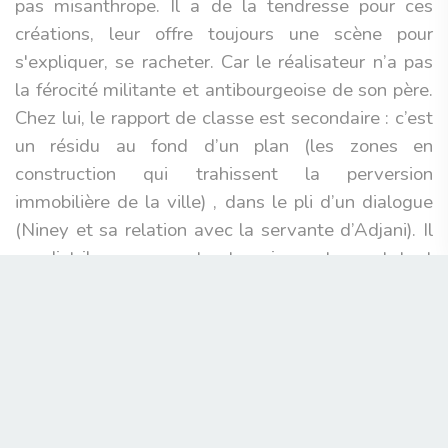
pas misanthrope. Il a de la tendresse pour ces
créations, leur offre toujours une scène pour
s'expliquer, se racheter. Car le réalisateur n’a pas
la férocité militante et antibourgeoise de son père.
Chez lui, le rapport de classe est secondaire : c’est
un résidu au fond d’un plan (les zones en
construction qui trahissent la perversion
immobilière de la ville) , dans le pli d’un dialogue
(Niney et sa relation avec la servante d’Adjani). Il
ne distribue pas un tract mais veut avant tout
raconter une bonne histoire. Bien lui prend : C’’est
là que se situe sa puissance.
Ouf ! Le nouveau Bedos est donc bon. Prions pour
qu’il marche, et inspire. Car son cinéma est
précieux, et nous montre une voie désirable pour