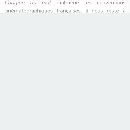
L’origine du mal
malmène les conventions
cinématographiques françaises, il nous reste à
espérer qu’il soit contagieux.
Pierre-Alexandre Barillier