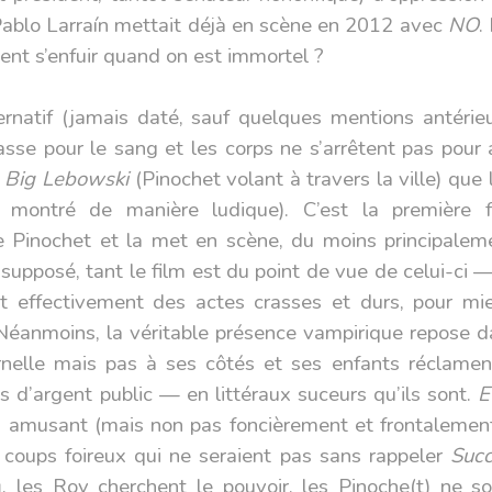
ablo Larraín mettait déjà en scène en 2012 avec
NO
.
nt s’enfuir quand on est immortel ?
ernatif (jamais daté, sauf quelques mentions antérieur
asse pour le sang et les corps ne s’arrêtent pas pou
 Big Lebowski
(Pinochet volant à travers la ville) que
montré de manière ludique). C’est la première f
de Pinochet et la met en scène, du moins principalem
upposé, tant le film est du point de vue de celui-ci —, 
t effectivement des actes crasses et durs, pour mie
Néanmoins, la véritable présence vampirique repose dan
nelle mais pas à ses côtés et ses enfants réclamen
 d’argent public — en littéraux suceurs qu’ils sont.
E
s amusant (mais non pas foncièrement et frontalemen
e coups foireux qui ne seraient pas sans rappeler
Succ
g
, les Roy cherchent le pouvoir, les Pinoche(t) ne s