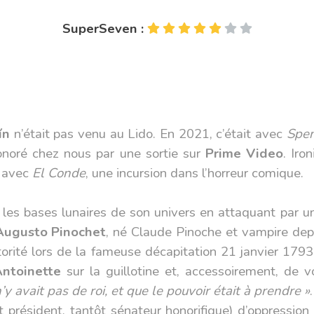
SuperSeven :
ín
n’était pas venu au Lido. En 2021, c’était avec
Spe
onoré chez nous par une sortie sur
Prime Video
. Iro
n avec
El Conde
, une incursion dans l’horreur comique.
 les bases lunaires de son univers en attaquant par u
Augusto Pinochet
, né Claude Pinoche et vampire depu
autorité lors de la fameuse décapitation 21 janvier 1
ntoinette
sur la guillotine et, accessoirement, de 
 n’y avait pas de roi, et que le pouvoir était à prendre »
t président, tantôt sénateur honorifique) d’oppression