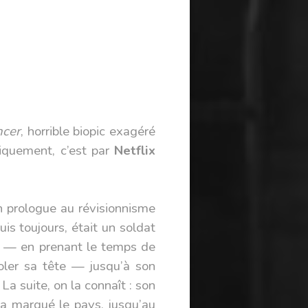
ncer
, horrible biopic exagéré
niquement, c’est par
Netflix
n prologue au révisionnisme
is toujours, était un soldat
793 — en prenant le temps de
voler sa tête — jusqu’à son
. La suite, on la connaît : son
 a marqué le pays, jusqu’au