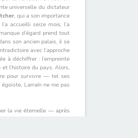
nte universelle du dictateur
tcher
, qui a son importance
a accueilli seize mois, l’a
e manque d’égard prend tout
ns son ancien palais, il se
tradictoire avec l’approche
e à déchiffrer : l’empreinte
t l’histoire du pays. Alors,
bre pour survivre — tel ses
égoïste, Larraín ne nie pas
er la vie éternelle — après
iel et terre pour la première
ids de ses actes passés.