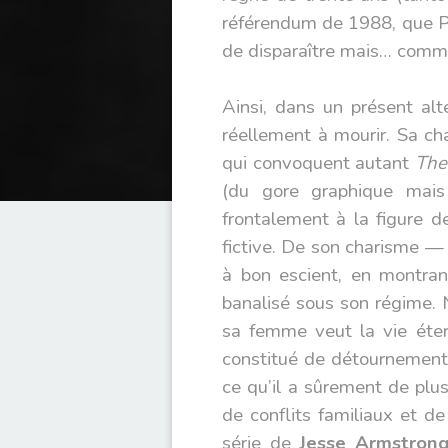
référendum de 1988, que P
de disparaître mais… comme
Ainsi, dans un présent alt
réellement à mourir. Sa ch
qui convoquent autant
The
(du gore graphique mais 
frontalement à la figure 
fictive. De son charisme — s
à bon escient, en montran
banalisé sous son régime. 
sa femme veut la vie éter
constitué de détournements
ce qu’il a sûrement de plu
de conflits familiaux et d
série de
Jesse Armstron