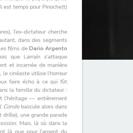
 Il est temps pour Pinoche(t)
es), l’ex-dictateur cherche
r autant, dans des segments
 les films de
Dario Argento
ois que Larraín s’attaque
ent et incarnée de manière
le cinéaste utilise l’horreur
ux faire écho à ce qui fût
s la famille du dictateur :
t l’héritage — entièrement
l Conde
bascule alors dans
t drôle), une grande parade
ession
. Mais, là où dans la
ont là que pour l’argent du