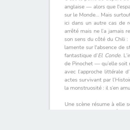
anglaise — alors que l'espa
sur le Monde… Mais surtou
ici dans un autre cas de r
arrêté mais ne l’a jamais 
son sens du côté du Chili 
lamente sur l'absence de s
fantastique d’
El Conde
. L’
de Pinochet — qu’elle soit 
avec l’approche littérale 
actes survivant par l’Hist
la monstruosité : il s’en amus
Une scène résume à elle se
avoir dédié sa vie à l’Églis
fois de sa vie. Pinochet, lu