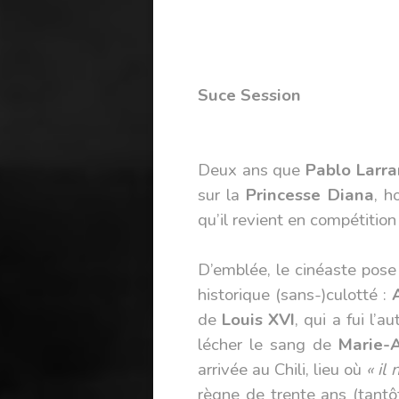
Suce Session
Deux ans que
Pablo Larra
sur la
Princesse Diana
, h
qu’il revient en compétitio
D’emblée, le cinéaste pose
historique (sans-)culotté :
de
Louis XVI
, qui a fui l’
lécher le sang de
Marie-A
arrivée au Chili, lieu où
« il
règne de trente ans (tantô