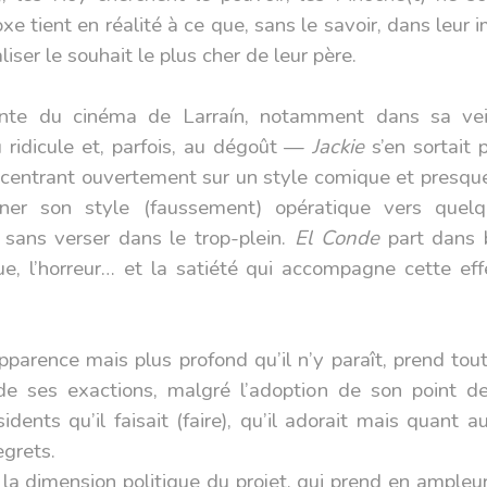
e tient en réalité à ce que, sans le savoir, dans leur
iser le souhait le plus cher de leur père.
grante du cinéma de Larraín, notamment dans sa vei
au ridicule et, parfois, au dégoût —
Jackie
s’en sortait 
centrant ouvertement sur un style comique et presque 
er son style (faussement) opératique vers quelqu
ans verser dans le trop-plein.
El Conde
part dans b
ique, l’horreur… et la satiété qui accompagne cette e
apparence mais plus profond qu’il n’y paraît, prend to
e ses exactions, malgré l’adoption de son point de
sidents qu’il faisait (faire), qu’il adorait mais quant 
egrets.
 la dimension politique du projet, qui prend en ampleur 