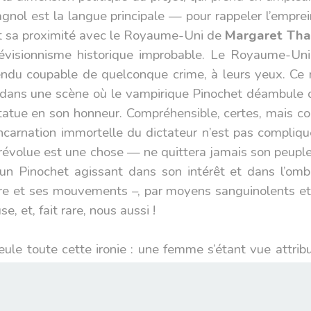
gnol est la langue principale — pour rappeler l’emprei
t sa proximité avec le Royaume-Uni de
Margaret Tha
évisionnisme historique improbable. Le Royaume-Uni l’
rendu coupable de quelconque crime, à leurs yeux. C
: dans une scène où le vampirique Pinochet déambule da
tatue en son honneur. Compréhensible, certes, mais con
incarnation immortelle du dictateur n’est pas compliqué
révolue est une chose — ne quittera jamais son peuple e
d’un Pinochet agissant dans son intérêt et dans l’om
oire et ses mouvements –, par moyens sanguinolents et 
e, et, fait rare, nous aussi !
ule toute cette ironie : une femme s’étant vue attribu
e — est légère, flotte et découvre les joies de toucher c
i, regarde, impuissant, incapable de voler à cause du po