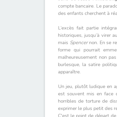
compte bancaire. Le paradox
des enfants cherchent à réal
L’excès fait partie inté
historiques, jusqu’à virer 
mais
Spencer
non. En se re
forme qui pourrait emmen
malheureusement non pas s
burlesque, la satire polit
apparaître.
Un jeu, plutôt ludique en 
est souvent mis en face d
horribles de torture de dis
exprimer le plus petit des r
C'est le point de départ de