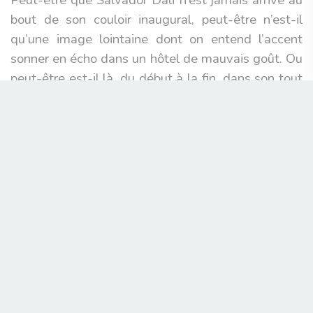
Peut-être que Salvador Dali n’est jamais arrivé au
bout de son couloir inaugural, peut-être n’est-il
qu’une image lointaine dont on entend l’accent
sonner en écho dans un hôtel de mauvais goût. Ou
peut-être est-il là, du début à la fin, dans son tout
; “Ça c’est Dali !” saisi précisément. La seule chose
dont on peut être sûr est que le regard de Dupieux
se trouve dans le plan final du film, dans ce flou
de caméra qui a essayé, le temps de 1 heure et 19
minutes d’aller saisir l’insaisissable.
Victor Abouaf