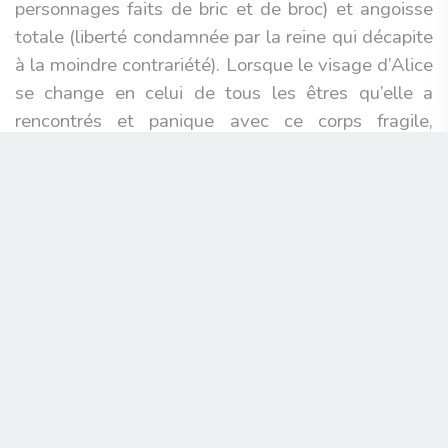
personnages faits de bric et de broc) et angoisse
totale (liberté condamnée par la reine qui décapite
à la moindre contrariété). Lorsque le visage d’Alice
se change en celui de tous les êtres qu’elle a
rencontrés et panique avec ce corps fragile,
incontrôlable et effrayant qui grandit et rapetisse
au gré des produits ingérés, c’est la crise
existentielle, doublée de celle de la puberté, qui
sont pleinement démontrées.
Ainsi, que reste-t-il d’
Alice
? Définitivement
quelque chose, la preuve d’un art (le cinéma
d’animation et le cinéma tout court – prenez
Mad
God
l’an dernier qui a tout du digne successeur de
l’œuvre de Švankmajer) qui peut s’exprimer coûte
que coûte pour conter un état du monde dans