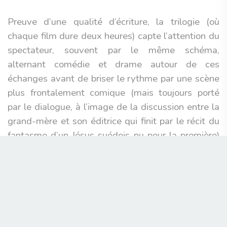
Preuve d’une qualité d’écriture, la trilogie (où
chaque film dure deux heures) capte l’attention du
spectateur, souvent par le même schéma,
alternant comédie et drame autour de ces
échanges avant de briser le rythme par une scène
plus frontalement comique (mais toujours porté
par le dialogue, à l’image de la discussion entre la
grand-mère et son éditrice qui finit par le récit du
fantasme d’un Jésus suédois nu pour la première)
pour ensuite revenir aux sujets centraux.
Rêves
semble être le plus narratif de tous, convoquant la
pensée de Johanne en
off
qui narre le livre qu’elle
a écrit – et donc tous les événements du film – et
continue après sa publication. Avec cela, l’Ours
d’Or est finalement logique, porteur d’un cinéaste